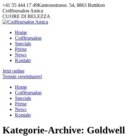
Zum
+41 55 444 17 49
Kantonsstrasse. 54, 8863 Buttikon
Inhalt
Facebook
Pinterest
Instagram
Coiffeursalon Amica
springen
page
page
page
CUORE DI BELEZZA
opens
opens
opens
in
in
in
Home
new
new
new
Coiffeursalon
window
window
window
Specials
Preise
News
Kontakt
Jetzt online
Termin vereinbaren!
Home
Coiffeursalon
Specials
Preise
News
Kontakt
Kategorie-Archive:
Goldwell